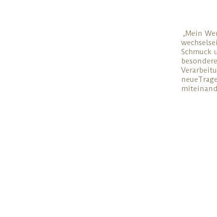
„Mein Wer
wechselse
Schmuck u
besondere
Verarbeit
neueTrage
miteinand